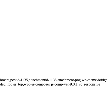
ttachment,postid-1135,attachmentid-1135,attachment-png,wp-theme-bridg
bled_footer_top,wpb-js-composer js-comp-ver-9.0.1,vc_responsive