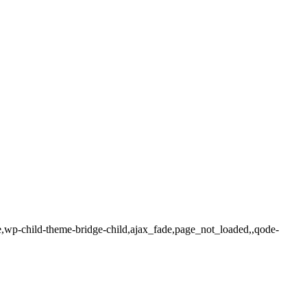
e,wp-child-theme-bridge-child,ajax_fade,page_not_loaded,,qode-