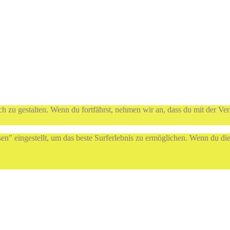
h zu gestalten. Wenn du fortfährst, nehmen wir an, dass du mit der Ve
sen" eingestellt, um das beste Surferlebnis zu ermöglichen. Wenn du 