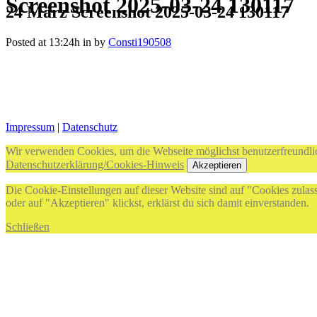
Screenshot 2025-03-24 130117
24 März
Screenshot 2025-03-24 130117
Posted at 13:24h
in
by
Consti190508
Impressum
|
Datenschutz
Wir verwenden Cookies, um die Webseite möglichst benutzerfreundlic
Datenschutzerklärung/Cookies-Hinweis
Akzeptieren
Die Cookie-Einstellungen auf dieser Website sind auf "Cookies zulas
oder auf "Akzeptieren" klickst, erklärst du sich damit einverstanden.
Schließen