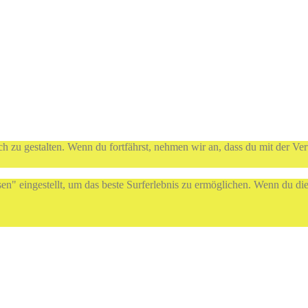
h zu gestalten. Wenn du fortfährst, nehmen wir an, dass du mit der Ve
sen" eingestellt, um das beste Surferlebnis zu ermöglichen. Wenn du 