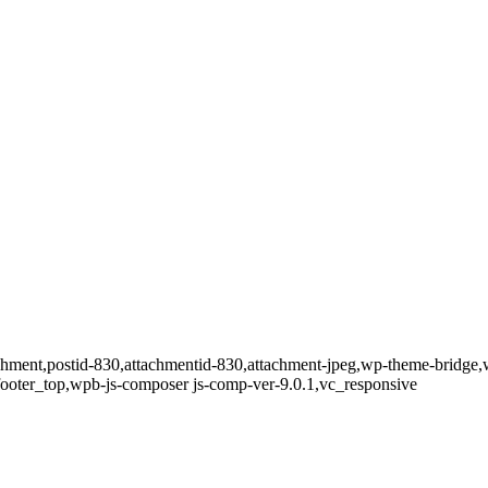
tachment,postid-830,attachmentid-830,attachment-jpeg,wp-theme-bridge
footer_top,wpb-js-composer js-comp-ver-9.0.1,vc_responsive