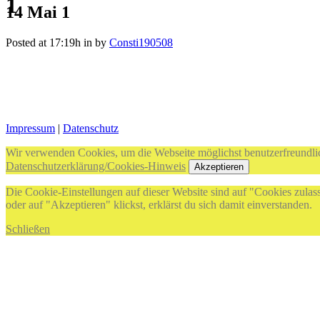
1
14 Mai
1
Posted at 17:19h
in
by
Consti190508
Impressum
|
Datenschutz
Wir verwenden Cookies, um die Webseite möglichst benutzerfreundlic
Datenschutzerklärung/Cookies-Hinweis
Akzeptieren
Die Cookie-Einstellungen auf dieser Website sind auf "Cookies zulas
oder auf "Akzeptieren" klickst, erklärst du sich damit einverstanden.
Schließen