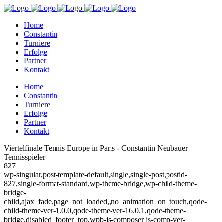
Home
Constantin
Turniere
Erfolge
Partner
Kontakt
Home
Constantin
Turniere
Erfolge
Partner
Kontakt
Viertelfinale Tennis Europe in Paris - Constantin Neubauer
Tennisspieler
827
wp-singular,post-template-default,single,single-post,postid-
827,single-format-standard,wp-theme-bridge,wp-child-theme-
bridge-
child,ajax_fade,page_not_loaded,,no_animation_on_touch,qode-
child-theme-ver-1.0.0,qode-theme-ver-16.0.1,qode-theme-
bridge,disabled_footer_top,wpb-js-composer js-comp-ver-