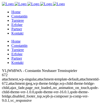
Home
Constantin
Turniere
Erfolge
Partner
Kontakt
Home
Constantin
Turniere
Erfolge
Partner
Kontakt
YLjWbBWA - Constantin Neubauer Tennisspieler
672
attachment,wp-singular,attachment-template-default,attachmentid-
672,attachment-jpeg,wp-theme-bridge,wp-child-theme-bridge-
child,ajax_fade,page_not_loaded,,no_animation_on_touch,qode-
child-theme-ver-1.0.0,qode-theme-ver-16.0.1,qode-theme-
bridge,disabled_footer_top,wpb-js-composer js-comp-ver-
9.0.1,vc_responsive