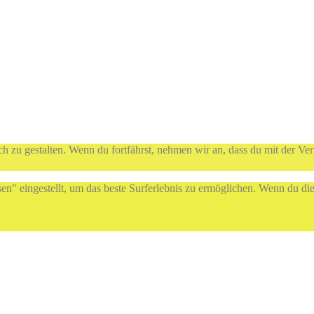
h zu gestalten. Wenn du fortfährst, nehmen wir an, dass du mit der Ve
sen" eingestellt, um das beste Surferlebnis zu ermöglichen. Wenn du 