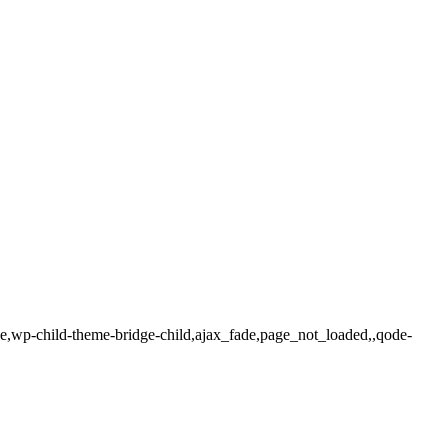
ge,wp-child-theme-bridge-child,ajax_fade,page_not_loaded,,qode-