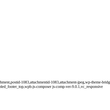
tachment,postid-1083,attachmentid-1083,attachment-jpeg,wp-theme-brid
bled_footer_top,wpb-js-composer js-comp-ver-9.0.1,vc_responsive