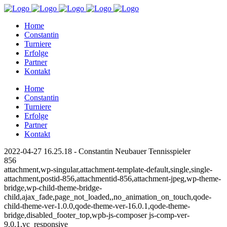
Home
Constantin
Turniere
Erfolge
Partner
Kontakt
Home
Constantin
Turniere
Erfolge
Partner
Kontakt
2022-04-27 16.25.18 - Constantin Neubauer Tennisspieler
856
attachment,wp-singular,attachment-template-default,single,single-
attachment,postid-856,attachmentid-856,attachment-jpeg,wp-theme-
bridge,wp-child-theme-bridge-
child,ajax_fade,page_not_loaded,,no_animation_on_touch,qode-
child-theme-ver-1.0.0,qode-theme-ver-16.0.1,qode-theme-
bridge,disabled_footer_top,wpb-js-composer js-comp-ver-
9.0.1,vc_responsive