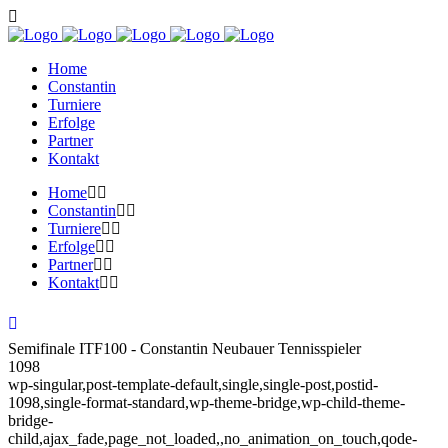
Home
Constantin
Turniere
Erfolge
Partner
Kontakt
Home
Constantin
Turniere
Erfolge
Partner
Kontakt
Semifinale ITF100 - Constantin Neubauer Tennisspieler
1098
wp-singular,post-template-default,single,single-post,postid-
1098,single-format-standard,wp-theme-bridge,wp-child-theme-
bridge-
child,ajax_fade,page_not_loaded,,no_animation_on_touch,qode-