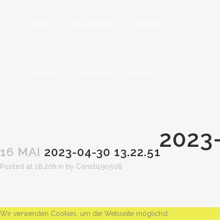
HOME
CONSTANTIN
TURNIERE
ERFOLGE
PARTNER
KONTAKT
2023-
16 MAI
2023-04-30 13.22.51
Posted at 18:20h
in
by
Consti190508
Wir verwenden Cookies, um die Webseite möglichst