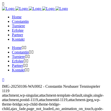
Home
Constantin
Turniere
Erfolge
Partner
Kontakt
Home
Constantin
Turniere
Erfolge
Partner
Kontakt
IMG-20250106-WA0002 - Constantin Neubauer Tennisspieler
1119
attachment,wp-singular,attachment-template-default,single,single-
attachment,postid-1119,attachmentid-1119,attachment-jpeg,wp-
theme-bridge,wp-child-theme-bridge-
child,ajax_fade,page_not_loaded,,no_animation_on_touch,qode-