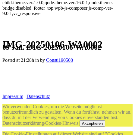
child-theme-ver-1.0.0,qode-theme-ver-16.0.1,qode-theme-
bridge,disabled_footer_top,wpb-js-composer js-comp-ver-
9.0.1,vc_responsive
IMG-20250106-WA0002
09 Jan.
IMG-20250106-WA0002
Posted at 21:28h
in
by
Consti190508
Impressum
|
Datenschutz
Wir verwenden Cookies, um die Webseite möglichst
benutzerfreundlich zu gestalten. Wenn du fortfährst, nehmen wir an,
dass du mit der Verwendung von Cookies einverstanden bist.
Datenschutzerklärung/Cookies-Hinweis
Akzeptieren
Die Cookie-Einstellungen auf dieser Website sind auf "Cookies