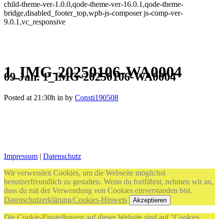
child-theme-ver-1.0.0,qode-theme-ver-16.0.1,qode-theme-
bridge,disabled_footer_top,wpb-js-composer js-comp-ver-
9.0.1,vc_responsive
1_IMG-20250106-WA0004
09 Jan.
1_IMG-20250106-WA0004
Posted at 21:30h
in
by
Consti190508
Impressum
|
Datenschutz
Wir verwenden Cookies, um die Webseite möglichst
benutzerfreundlich zu gestalten. Wenn du fortfährst, nehmen wir an,
dass du mit der Verwendung von Cookies einverstanden bist.
Datenschutzerklärung/Cookies-Hinweis
Akzeptieren
Die Cookie-Einstellungen auf dieser Website sind auf "Cookies