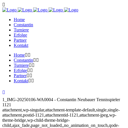
Home
Constantin
Turniere
Erfolge
Partner
Kontakt
Home
Constantin
Turniere
Erfolge
Partner
Kontakt
1_IMG-20250106-WA0004 - Constantin Neubauer Tennisspieler
1121
attachment,wp-singular,attachment-template-default,single,single-
attachment,postid-1121,attachmentid-1121,attachment-jpeg,wp-
theme-bridge,wp-child-theme-bridge-
child,ajax_fade,page_not_loaded,,no_animation_on_touch,qode-