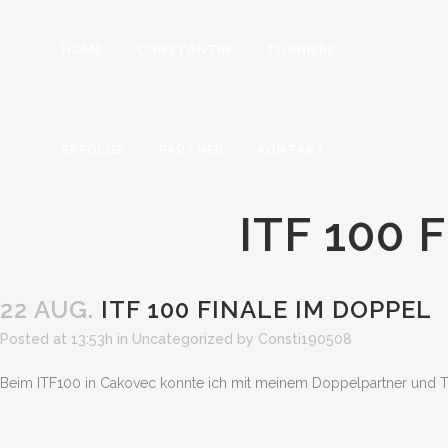
HOME
CONSTANTIN
TURNIERE
ERFOLGE
PARTNER
KONTAKT
ITF 100 
22 AUG.
ITF 100 FINALE IM DOPPEL
Posted at 13:53h
in
Uncategorized
by
Consti190508
Beim ITF100 in Cakovec konnte ich mit meinem Doppelpartner und Tra