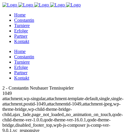
Home
Constantin
Turniere
Erfolge
Partner
Kontakt
Home
Constantin
Turniere
Erfolge
Partner
Kontakt
2 - Constantin Neubauer Tennisspieler
1049
attachment,wp-singular,attachment-template-default,single,single-
attachment,postid-1049,attachmentid-1049,attachment-jpeg,wp-
theme-bridge,wp-child-theme-bridge-
child,ajax_fade,page_not_loaded,,no_animation_on_touch,qode-
child-theme-ver-1.0.0,qode-theme-ver-16.0.1,qode-theme-
bridge,disabled_footer_top,wpb-js-composer js-comp-ver-
9.0.1,vc_responsive