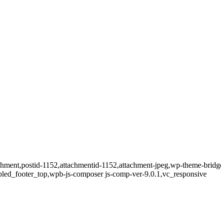
tachment,postid-1152,attachmentid-1152,attachment-jpeg,wp-theme-brid
bled_footer_top,wpb-js-composer js-comp-ver-9.0.1,vc_responsive