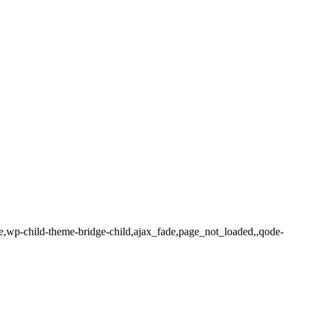
ge,wp-child-theme-bridge-child,ajax_fade,page_not_loaded,,qode-