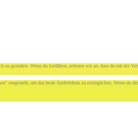
h zu gestalten. Wenn du fortfährst, nehmen wir an, dass du mit der Ve
sen" eingestellt, um das beste Surferlebnis zu ermöglichen. Wenn du 