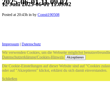
2025-06-01 11.09.02
12 Juni
2025-06-01 11.09.02
Posted at 20:43h
in
by
Consti190508
Impressum
|
Datenschutz
Wir verwenden Cookies, um die Webseite möglichst benutzerfreundlic
Datenschutzerklärung/Cookies-Hinweis
Akzeptieren
Die Cookie-Einstellungen auf dieser Website sind auf "Cookies zulas
oder auf "Akzeptieren" klickst, erklärst du sich damit einverstanden.
Schließen