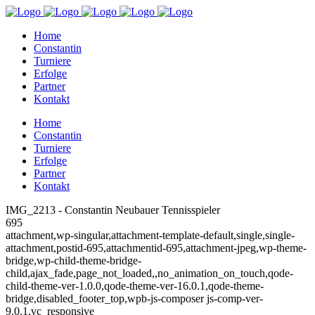
Home
Constantin
Turniere
Erfolge
Partner
Kontakt
Home
Constantin
Turniere
Erfolge
Partner
Kontakt
IMG_2213 - Constantin Neubauer Tennisspieler
695
attachment,wp-singular,attachment-template-default,single,single-
attachment,postid-695,attachmentid-695,attachment-jpeg,wp-theme-
bridge,wp-child-theme-bridge-
child,ajax_fade,page_not_loaded,,no_animation_on_touch,qode-
child-theme-ver-1.0.0,qode-theme-ver-16.0.1,qode-theme-
bridge,disabled_footer_top,wpb-js-composer js-comp-ver-
9.0.1,vc_responsive