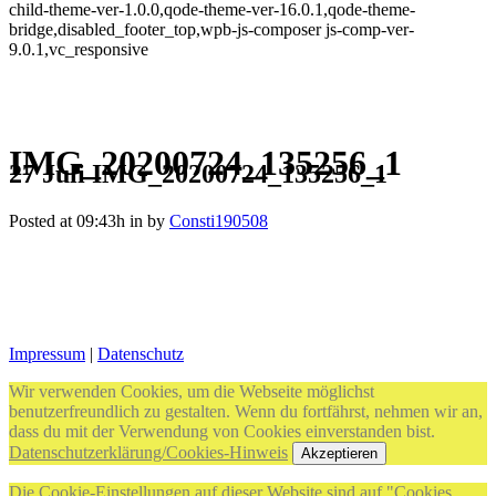
child-theme-ver-1.0.0,qode-theme-ver-16.0.1,qode-theme-
bridge,disabled_footer_top,wpb-js-composer js-comp-ver-
9.0.1,vc_responsive
IMG_20200724_135256_1
27 Juli
IMG_20200724_135256_1
Posted at 09:43h
in
by
Consti190508
Impressum
|
Datenschutz
Wir verwenden Cookies, um die Webseite möglichst
benutzerfreundlich zu gestalten. Wenn du fortfährst, nehmen wir an,
dass du mit der Verwendung von Cookies einverstanden bist.
Datenschutzerklärung/Cookies-Hinweis
Akzeptieren
Die Cookie-Einstellungen auf dieser Website sind auf "Cookies