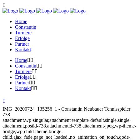
Home
Constantin
Turniere
Erfolge
Partner
Kontakt
Home
Constantin
Turniere
Erfolge
Partner
Kontakt
IMG_20200724_135256_1 - Constantin Neubauer Tennisspieler
738
attachment,wp-singular,attachment-template-default,single,single-
attachment,postid-738,attachmentid-738,attachment-jpeg,wp-theme-
bridge,wp-child-theme-bridge-
child,ajax_fade,page_not_loaded,,no_animation_on_touch,qode-