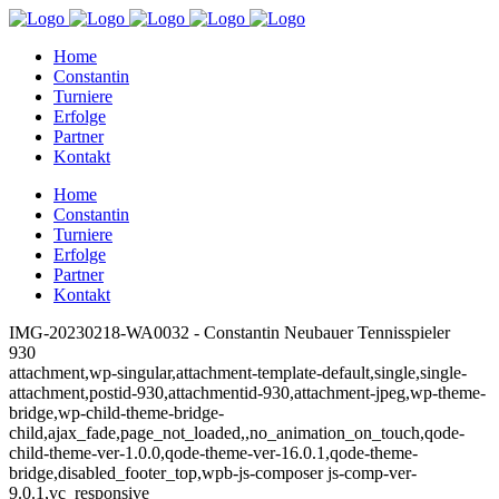
Home
Constantin
Turniere
Erfolge
Partner
Kontakt
Home
Constantin
Turniere
Erfolge
Partner
Kontakt
IMG-20230218-WA0032 - Constantin Neubauer Tennisspieler
930
attachment,wp-singular,attachment-template-default,single,single-
attachment,postid-930,attachmentid-930,attachment-jpeg,wp-theme-
bridge,wp-child-theme-bridge-
child,ajax_fade,page_not_loaded,,no_animation_on_touch,qode-
child-theme-ver-1.0.0,qode-theme-ver-16.0.1,qode-theme-
bridge,disabled_footer_top,wpb-js-composer js-comp-ver-
9.0.1,vc_responsive