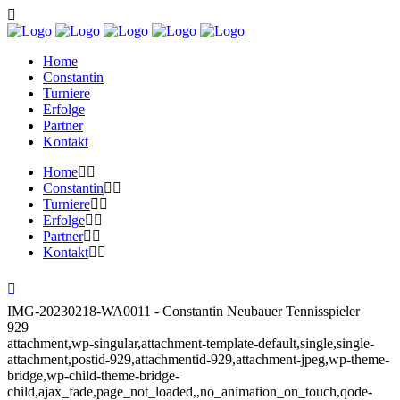
Home
Constantin
Turniere
Erfolge
Partner
Kontakt
Home
Constantin
Turniere
Erfolge
Partner
Kontakt
IMG-20230218-WA0011 - Constantin Neubauer Tennisspieler
929
attachment,wp-singular,attachment-template-default,single,single-
attachment,postid-929,attachmentid-929,attachment-jpeg,wp-theme-
bridge,wp-child-theme-bridge-
child,ajax_fade,page_not_loaded,,no_animation_on_touch,qode-