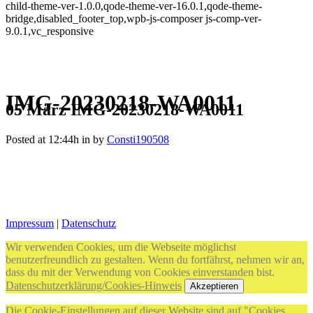
child-theme-ver-1.0.0,qode-theme-ver-16.0.1,qode-theme-
bridge,disabled_footer_top,wpb-js-composer js-comp-ver-
9.0.1,vc_responsive
IMG-20230218-WA0011
05 März
IMG-20230218-WA0011
Posted at 12:44h
in
by
Consti190508
Impressum
|
Datenschutz
Wir verwenden Cookies, um die Webseite möglichst
benutzerfreundlich zu gestalten. Wenn du fortfährst, nehmen wir an,
dass du mit der Verwendung von Cookies einverstanden bist.
Datenschutzerklärung/Cookies-Hinweis
Akzeptieren
Die Cookie-Einstellungen auf dieser Website sind auf "Cookies