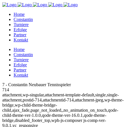
Home
Constantin
Turniere
Erfolge
Partner
Kontakt
Home
Constantin
Turniere
Erfolge
Partner
Kontakt
7 - Constantin Neubauer Tennisspieler
714
attachment,wp-singular,attachment-template-default,single,single-
attachment,postid-714,attachmentid-714,attachment-jpeg,wp-theme-
bridge,wp-child-theme-bridge-
child,ajax_fade,page_not_loaded,,no_animation_on_touch,qode-
child-theme-ver-1.0.0,qode-theme-ver-16.0.1,qode-theme-
bridge,disabled_footer_top,wpb-js-composer js-comp-ver-
9.0.1,vc_responsive