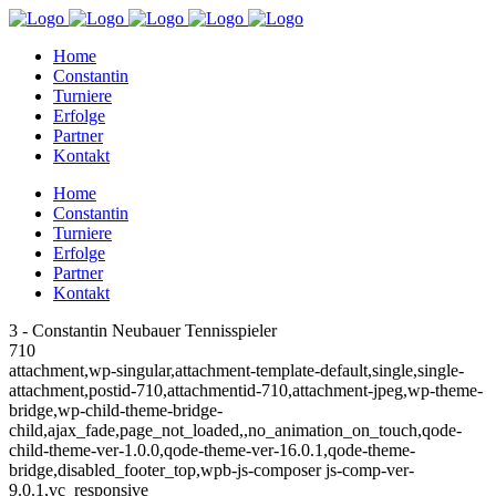
Home
Constantin
Turniere
Erfolge
Partner
Kontakt
Home
Constantin
Turniere
Erfolge
Partner
Kontakt
3 - Constantin Neubauer Tennisspieler
710
attachment,wp-singular,attachment-template-default,single,single-
attachment,postid-710,attachmentid-710,attachment-jpeg,wp-theme-
bridge,wp-child-theme-bridge-
child,ajax_fade,page_not_loaded,,no_animation_on_touch,qode-
child-theme-ver-1.0.0,qode-theme-ver-16.0.1,qode-theme-
bridge,disabled_footer_top,wpb-js-composer js-comp-ver-
9.0.1,vc_responsive