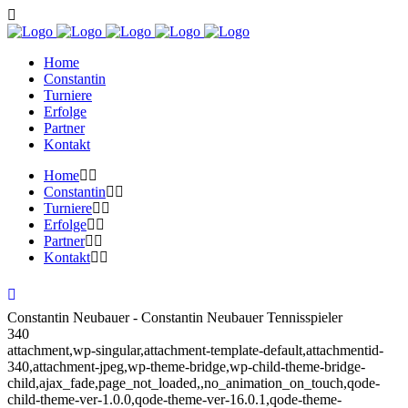
Home
Constantin
Turniere
Erfolge
Partner
Kontakt
Home
Constantin
Turniere
Erfolge
Partner
Kontakt
Constantin Neubauer - Constantin Neubauer Tennisspieler
340
attachment,wp-singular,attachment-template-default,attachmentid-
340,attachment-jpeg,wp-theme-bridge,wp-child-theme-bridge-
child,ajax_fade,page_not_loaded,,no_animation_on_touch,qode-
child-theme-ver-1.0.0,qode-theme-ver-16.0.1,qode-theme-