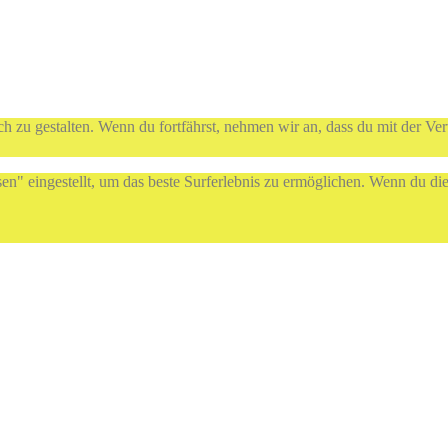
h zu gestalten. Wenn du fortfährst, nehmen wir an, dass du mit der Ve
sen" eingestellt, um das beste Surferlebnis zu ermöglichen. Wenn du 