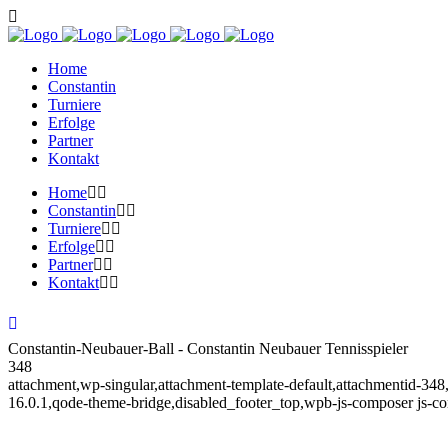
Home
Constantin
Turniere
Erfolge
Partner
Kontakt
Home
Constantin
Turniere
Erfolge
Partner
Kontakt
Constantin-Neubauer-Ball - Constantin Neubauer Tennisspieler
348
attachment,wp-singular,attachment-template-default,attachmentid-34
16.0.1,qode-theme-bridge,disabled_footer_top,wpb-js-composer js-c