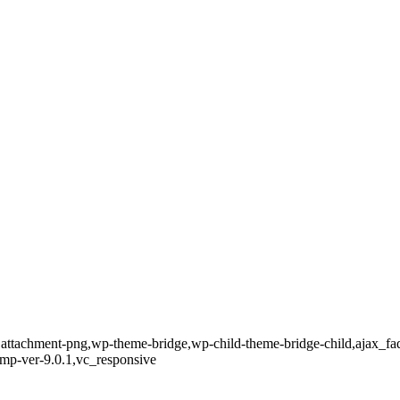
8,attachment-png,wp-theme-bridge,wp-child-theme-bridge-child,ajax_f
omp-ver-9.0.1,vc_responsive