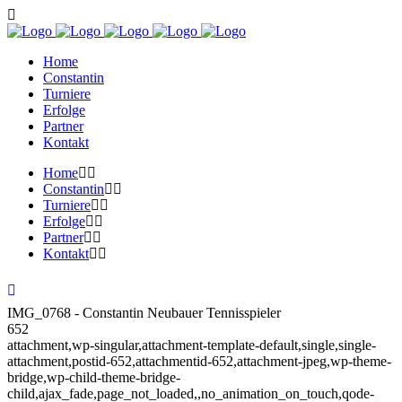
Home
Constantin
Turniere
Erfolge
Partner
Kontakt
Home
Constantin
Turniere
Erfolge
Partner
Kontakt
IMG_0768 - Constantin Neubauer Tennisspieler
652
attachment,wp-singular,attachment-template-default,single,single-
attachment,postid-652,attachmentid-652,attachment-jpeg,wp-theme-
bridge,wp-child-theme-bridge-
child,ajax_fade,page_not_loaded,,no_animation_on_touch,qode-