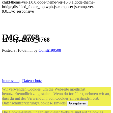
child-theme-ver-1.0.0,qode-theme-ver-16.0.1,qode-theme-
bridge,disabled_footer_top,wpb-js-composer js-comp-ver-
9.0.1,vc_responsive
IMG_0768
11 Sep.
IMG_0768
Posted at 10:03h
in
by
Consti190508
Impressum
|
Datenschutz
Wir verwenden Cookies, um die Webseite möglichst
benutzerfreundlich zu gestalten. Wenn du fortfährst, nehmen wir an,
dass du mit der Verwendung von Cookies einverstanden bist.
Datenschutzerklärung/Cookies-Hinweis
Akzeptieren
Die Cookie-Einstellungen auf dieser Website sind auf "Cookies